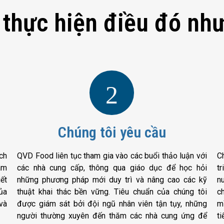
 thực hiện điều đó như
2
Chúng tôi yêu cầu
ch
QVD Food liên tục tham gia vào các buổi thảo luận với
C
âm
các nhà cung cấp, thông qua giáo dục để học hỏi
t
ết
những phương pháp mới duy trì và nâng cao các kỹ
n
ủa
thuật khai thác bền vững. Tiêu chuẩn của chúng tôi
ch
và
được giám sát bởi đội ngũ nhân viên tận tụy, những
m
người thường xuyên đến thăm các nhà cung ứng để
t