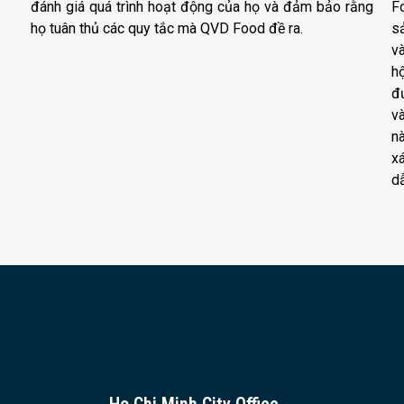
đánh giá quá trình hoạt động của họ và đảm bảo rằng
F
họ tuân thủ các quy tắc mà QVD Food đề ra.
s
v
hộ
đư
v
n
x
d
Ho Chi Minh City Office